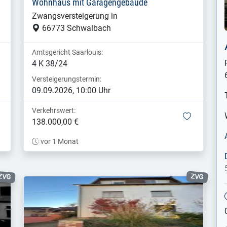
Wohnhaus mit Garagengebäude
Zwangsversteigerung in
66773 Schwalbach
Amtsgericht Saarlouis:
4 K 38/24
Versteigerungstermin:
09.09.2026, 10:00 Uhr
Verkehrswert:
merken
merken
138.000,00 €
vor 1 Monat
ZVG
ZVG