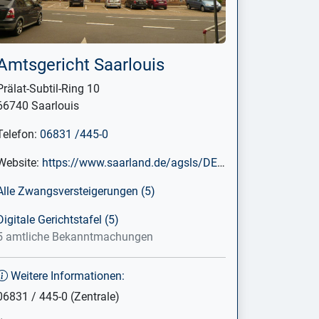
Amtsgericht Saarlouis
Prälat-Subtil-Ring 10
66740 Saarlouis
Telefon:
06831 /445-0
Website:
https://www.saarland.de/agsls/DE/home/home_node.html
Alle Zwangsversteigerungen (5)
Digitale Gerichtstafel (5)
5 amtliche Bekanntmachungen
Weitere Informationen:
06831 / 445-0 (Zentrale)