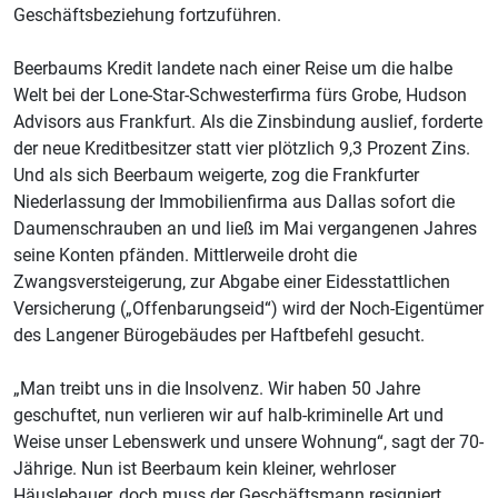
Geschäftsbeziehung fortzuführen.
Beerbaums Kredit landete nach einer Reise um die halbe
Welt bei der Lone-Star-Schwesterfirma fürs Grobe, Hudson
Advisors aus Frankfurt. Als die Zinsbindung auslief, forderte
der neue Kreditbesitzer statt vier plötzlich 9,3 Prozent Zins.
Und als sich Beerbaum weigerte, zog die Frankfurter
Niederlassung der Immobilienfirma aus Dallas sofort die
Daumenschrauben an und ließ im Mai vergangenen Jahres
seine Konten pfänden. Mittlerweile droht die
Zwangsversteigerung, zur Abgabe einer Eidesstattlichen
Versicherung („Offenbarungseid“) wird der Noch-Eigentümer
des Langener Bürogebäudes per Haftbefehl gesucht.
„Man treibt uns in die Insolvenz. Wir haben 50 Jahre
geschuftet, nun verlieren wir auf halb-kriminelle Art und
Weise unser Lebenswerk und unsere Wohnung“, sagt der 70-
Jährige. Nun ist Beerbaum kein kleiner, wehrloser
Häuslebauer, doch muss der Geschäftsmann resigniert